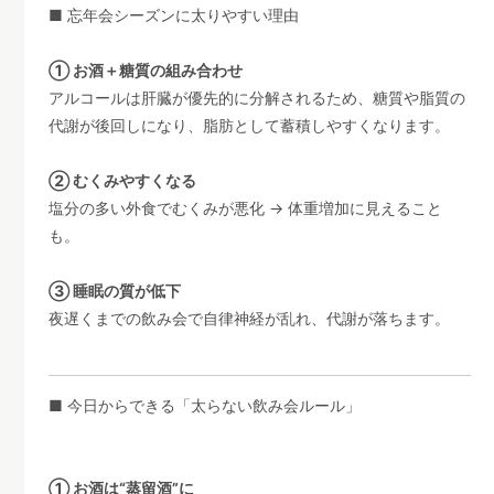
■ 忘年会シーズンに太りやすい理由
① お酒＋糖質の組み合わせ
アルコールは肝臓が優先的に分解されるため、糖質や脂質の
代謝が後回しになり、脂肪として蓄積しやすくなります。
② むくみやすくなる
塩分の多い外食でむくみが悪化 → 体重増加に見えること
も。
③ 睡眠の質が低下
夜遅くまでの飲み会で自律神経が乱れ、代謝が落ちます。
■ 今日からできる「太らない飲み会ルール」
① お酒は“蒸留酒”に