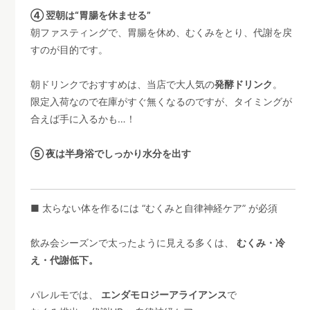
④ 翌朝は“胃腸を休ませる”
朝ファスティングで、胃腸を休め、むくみをとり、代謝を戻
すのが目的です。
朝ドリンクでおすすめは、当店で大人気の
発酵ドリンク
。
限定入荷なので在庫がすぐ無くなるのですが、タイミングが
合えば手に入るかも…！
⑤ 夜は半身浴でしっかり水分を出す
■ 太らない体を作るには “むくみと自律神経ケア” が必須
飲み会シーズンで太ったように見える多くは、
むくみ・冷
え・代謝低下。
パレルモでは、
エンダモロジーアライアンス
で