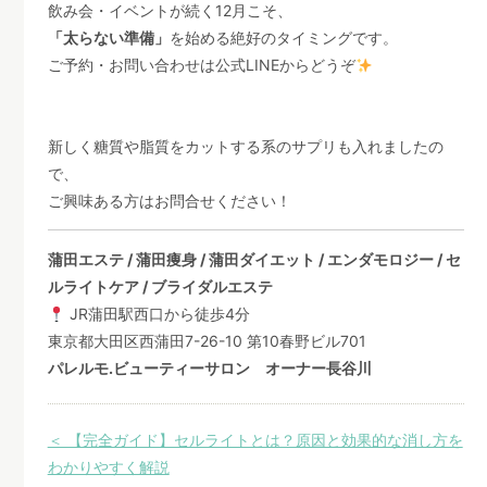
飲み会・イベントが続く12月こそ、
「太らない準備」
を始める絶好のタイミングです。
ご予約・お問い合わせは公式LINEからどうぞ
新しく糖質や脂質をカットする系のサプリも入れましたの
で、
ご興味ある方はお問合せください！
蒲田エステ / 蒲田痩身 / 蒲田ダイエット / エンダモロジー / セ
ルライトケア / ブライダルエステ
JR蒲田駅西口から徒歩4分
東京都大田区西蒲田7-26-10 第10春野ビル701
パレルモ.ビューティーサロン オーナー長谷川
＜ 【完全ガイド】セルライトとは？原因と効果的な消し方を
わかりやすく解説