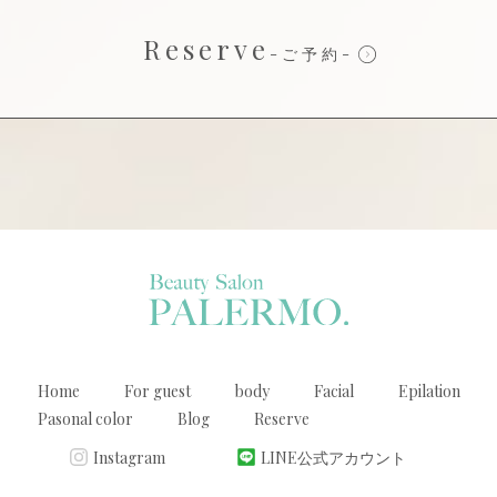
Reserve
-ご予約-
Home
For guest
body
Facial
Epilation
Pasonal color
Blog
Reserve
Instagram
LINE公式アカウント