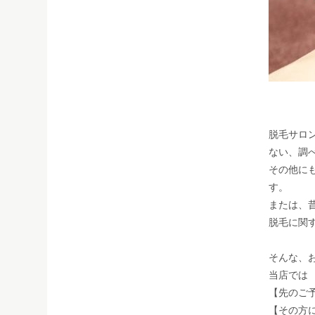
脱毛サロ
ない、調
その他に
す。
または、
脱毛に関
そんな、
当店では
【先のご
【その方