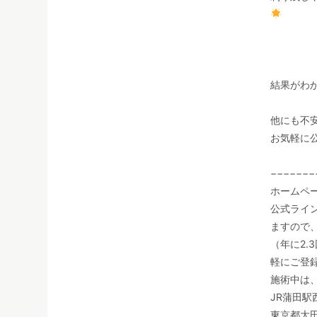
結果がわ
他にも不
お気軽に公
−−−−−−−
ホームペ
公式ライ
ますので
（年に
2.3
軽にご登
施術中は
JR
蒲田駅
東京都大