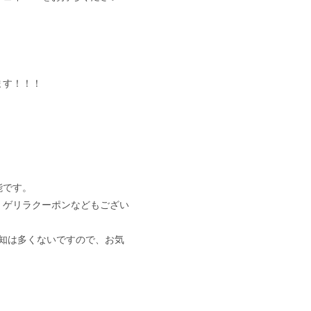
ます！！！
。
能です。
、ゲリラクーポンなどもござい
知は多くないですので、お気