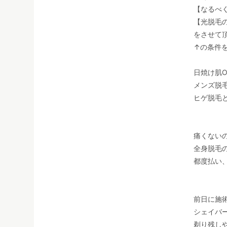
【なるべ
【光脱毛
をさせて
↑の条件
日焼け肌O
メンズ脱
ヒゲ脱毛
痛くない
全身脱毛
都度払い
前日に施
シェイバ
剃り残し