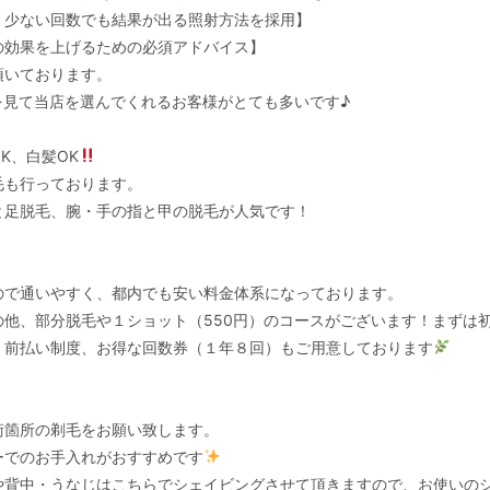
く少ない回数でも結果が出る照射方法を採用】
の効果を上げるための必須アドバイス】
頂いております。
を見て当店を選んでくれるお客様がとても多いです♪
K、白髪OK
毛も行っております。
と足脱毛、腕・手の指と甲の脱毛が人気です！
ので通いやすく、都内でも安い料金体系になっております。
の他、部分脱毛や１ショット（550円）のコースがございます！まずは
、前払い制度、お得な回数券（１年８回）もご用意しております
術箇所の剃毛をお願い致します。
ーでのお手入れがおすすめです
や背中・うなじはこちらでシェイビングさせて頂きますので、お使いの