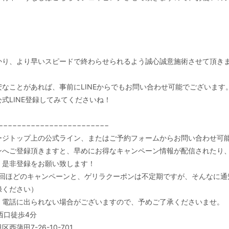
かり、より早いスピードで終わらせられるよう誠心誠意施術させて頂き
安なことがあれば、事前にLINEからでもお問い合わせ可能でございます
式LINE登録してみてくださいね！
−−−−−−−−−−−−−−−−−−−−−−−−
ージトップ上の公式ライン、またはご予約フォームからお問い合わせ可
ンへご登録頂きますと、早めにお得なキャンペーン情報が配信されたり
、是非登録をお願い致します！
回ほどのキャンペーンと、ゲリラクーポンは不定期ですが、そんなに通
録ください）
、電話に出られない場合がございますので、予めご了承くださいませ。
西口徒歩
4
分
田区西蒲田
7-26-10-701