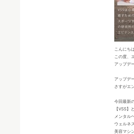
こんにち
この度、
アップデ
アップデ
さすがエ
今回最新
【VSS】
メンタル
ウェルネ
美容マシ