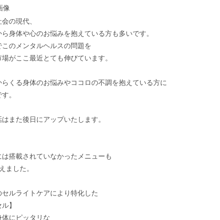
社会の現代、
から身体や心のお悩みを抱えている方も多いです。
でこのメンタルヘルスの問題を
市場がここ最近とても伸びています。
からくる身体のお悩みやココロの不調を抱えている方に
です。
話はまた後日にアップいたします。
には搭載されていなかったメニューも
増えました。
のセルライトケアにより特化した
セル】
身体にピッタリな