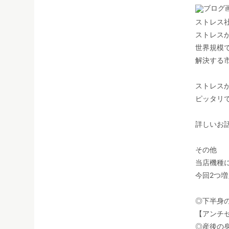
ストレス
ストレス
世界規模
解決する
ストレス
ピッタリ
詳しいお
その他
当店機種
今回2つ
◎下半身
【アンチ
◎産後の